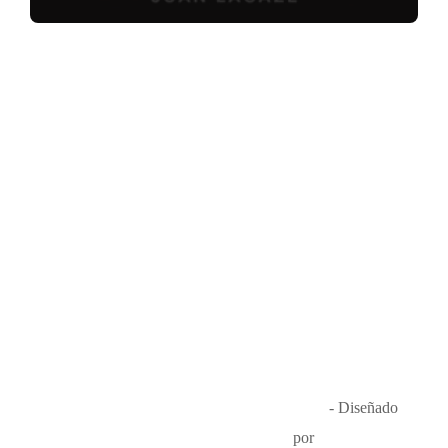
Música en el Aire
2026
- Diseñado
por
Que Guay Lab