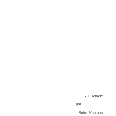
Música en el Aire
2026
- Diseñado
por
Que Guay Lab
Sobre Nosotros