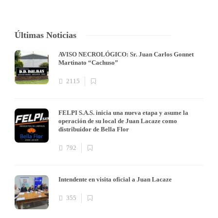
Últimas Noticias
AVISO NECROLÓGICO: Sr. Juan Carlos Gonnet
Martinato “Cachuso”
2115
FELPI S.A.S. inicia una nueva etapa y asume la
operación de su local de Juan Lacaze como
distribuidor de Bella Flor
792
Intendente en visita oficial a Juan Lacaze
355