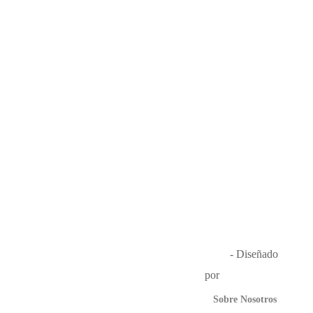
Música en el Aire
2026
- Diseñado
por
Que Guay Lab
Sobre Nosotros