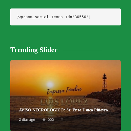
[wpzoom_social_icons id="30550"]
Trending Slider
AVISO NECROLÓGICO: Sr. Enzo Usuca Piñeyro
2 días ago
555