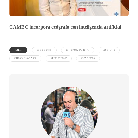
CAMEC incorpora ecógrafo con inteligencia artificial
TAGS
#COLONIA
#CORONAVIRUS
#COVID
#JUAN LACAZE
#URUGUAY
#VACUNA