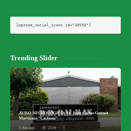
[wpzoom_social_icons id="30550"]
Trending Slider
AVISO NECROLÓGICO: Sr. Juan Carlos Gonnet
Martinato “Cachuso”
2 días ago
2116