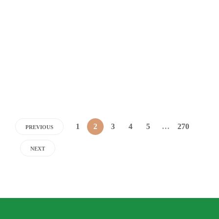
SORTEOS
Ganadores MÚSICA EN EL AIRE
| Del 23 al 29 de junio
Dario Izaguirre
,
2 meses ago
1 min
1
2
3
4
5
…
270
PREVIOUS
NEXT