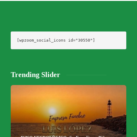
[wpzoom_social_icons id="30550"]
Trending Slider