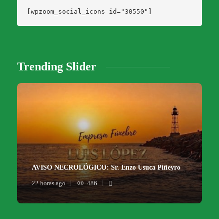
[wpzoom_social_icons id="30550"]
Trending Slider
AVISO NECROLÓGICO: Sr. Enzo Usuca Piñeyro
22 horas ago
486