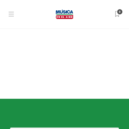
0
NOTICIAS
Japón donó un nuevo micro a
CENREC “El Tornado”
Dario Izaguirre
,
3 años ago
1 min