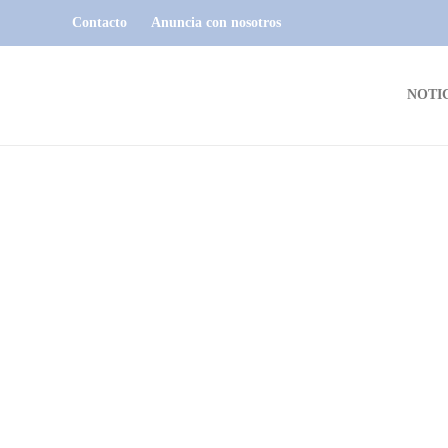
Contacto
Anuncia con nosotros
NOTI
NOTICIAS
“Mi Regreso” el nuevo video de
Carlos Malo
Este 22 de febrero, el cantautor Rochense Carlos Malo,
presentó a través de plataformas digitales su nueva Canción
titulada “Mi regreso”. Letra y música de su autoría y Efraín
Colombo.