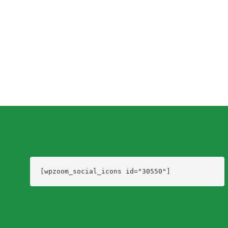
Dario Izaguirre
,
5 años ago
0
1 min
read
[wpzoom_social_icons id="30550"]