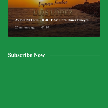
AVISO NECROLÓGICO: Sr. Enzo Usuca Piñeyro
25 minutos ago
97
Subscribe Now