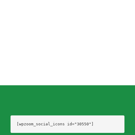
El Market JL anuncia que el próximo jueves 8 de diciembre se sorteará la moto
Baccio cero kilómetro entre todos los clientes que realicen compras mayores a
$200 hasta ese día. Todavía estás a tiempo de participar. Cuanto más compras, más
chances tenés. ...
Dario Izaguirre
,
4 años ago
1 min
[wpzoom_social_icons id="30550"]