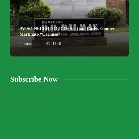
AVISO NECROLÓGICO: Sr. Juan Carlos Gonnet
Martinato “Cachuso”
2 horas ago
1140
Subscribe Now