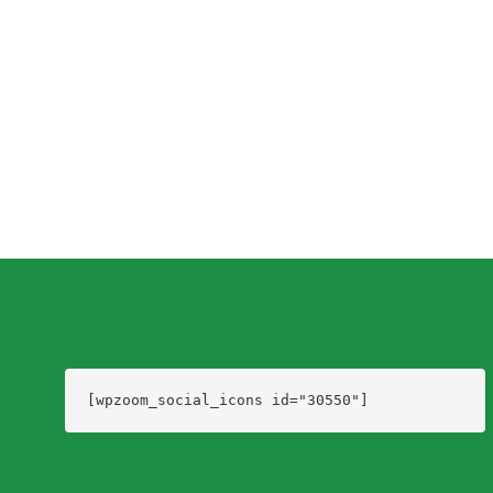
medio de riesgos y restricciones que atentan...
Dario Izaguirre
,
5 años ago
2 min
read
[wpzoom_social_icons id="30550"]