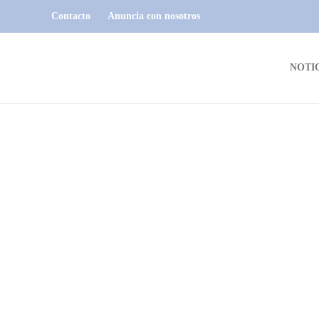
Contacto
Anuncia con nosotros
NOTI
NOTICIAS
Metalúrgica Autogestionada de
Juan Lacaze pone a la venta
variedad de maquinaria |
VIDEO
La Cooperativa Metalúrgica Autogestionada (MA) que
funciona actualmente en el Parque Industrial de Juan