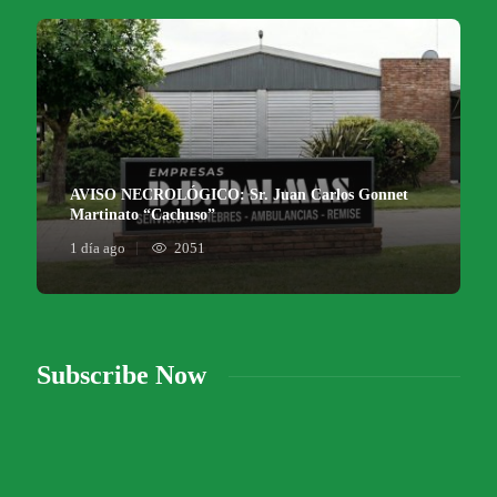
AVISO NECROLÓGICO: Sr. Juan Carlos Gonnet
Martinato “Cachuso”
1 día ago
2051
Subscribe Now