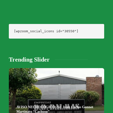
[wpzoom_social_icons id="30550"]
Trending Slider
AVISO NECROLÓGICO: Sr. Juan Carlos Gonnet
Martinato “Cachuso”