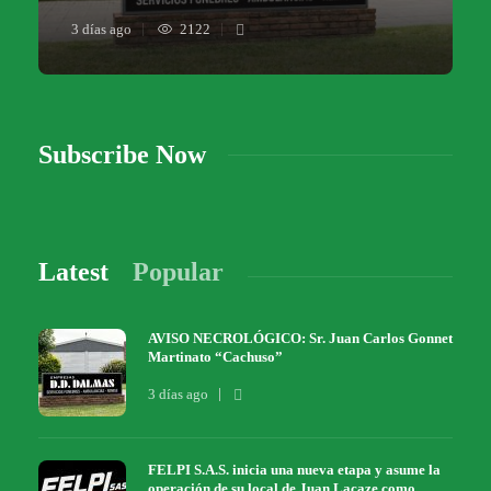
3 días ago
2122
Subscribe Now
Latest
Popular
AVISO NECROLÓGICO: Sr. Juan Carlos Gonnet
Martinato “Cachuso”
3 días ago
FELPI S.A.S. inicia una nueva etapa y asume la
operación de su local de Juan Lacaze como