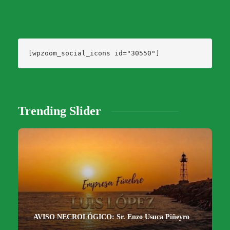
[wpzoom_social_icons id="30550"]
Trending Slider
AVISO NECROLÓGICO: Sr. Enzo Usuca Piñeyro