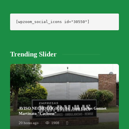
[wpzoom_social_icons id="30550"]
Trending Slider
AVISO NECROLÓGICO: Sr. Juan Carlos Gonnet
Martinato “Cachuso”
20 horas ago
1908