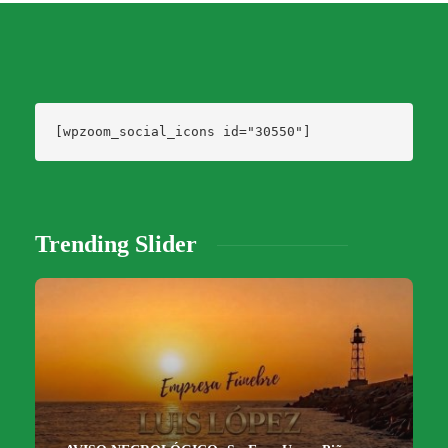
[wpzoom_social_icons id="30550"]
Trending Slider