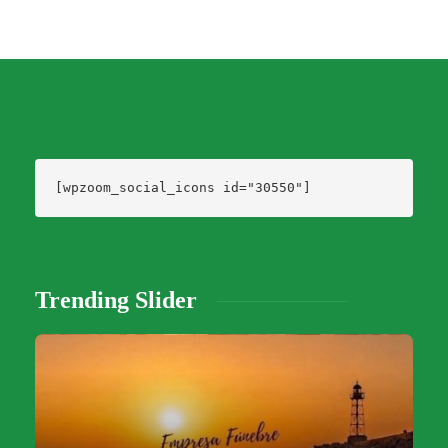
[wpzoom_social_icons id="30550"]
Trending Slider