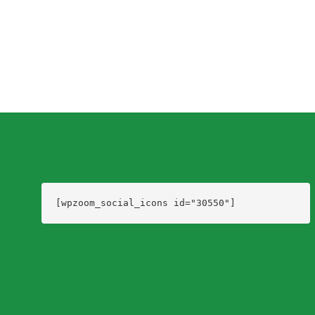
[wpzoom_social_icons id="30550"]