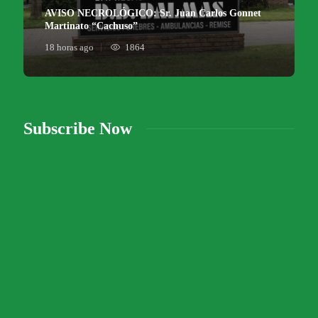
AVISO NECROLÓGICO: Sr. Juan Carlos Gonnet
Martinato “Cachuso”
18 horas ago
1864
Subscribe Now