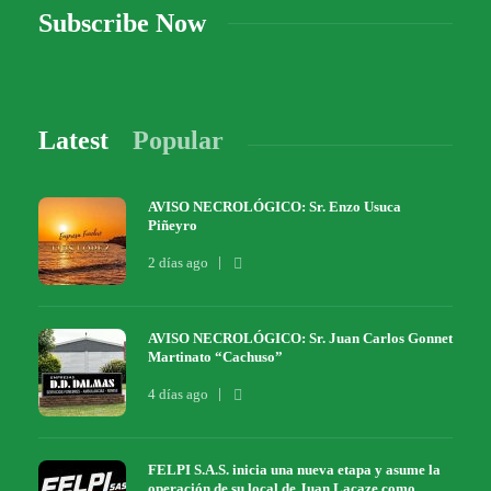
Subscribe Now
Latest
Popular
AVISO NECROLÓGICO: Sr. Enzo Usuca
Piñeyro
2 días ago
AVISO NECROLÓGICO: Sr. Juan Carlos Gonnet
Martinato “Cachuso”
4 días ago
FELPI S.A.S. inicia una nueva etapa y asume la
operación de su local de Juan Lacaze como