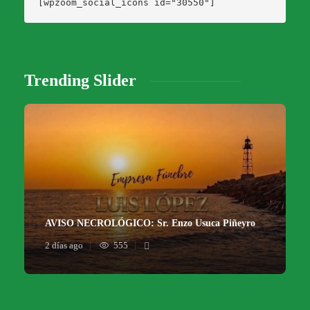
[wpzoom_social_icons id="30550"]
Trending Slider
AVISO NECROLÓGICO: Sr. Enzo Usuca Piñeyro
2 días ago
555