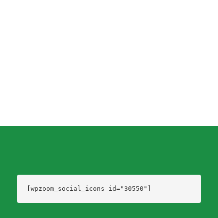
Nibia Reisch. Cipriani se comunicó con la Diputada para manifestarle que se
instalarán cuatro equipos de asistencia mecánica sin entubado en el Departamento
de Colonia. La solicitud, había sido realizada por la diputada...
Dario Izaguirre
,
5 años ago
1 min
[wpzoom_social_icons id="30550"]