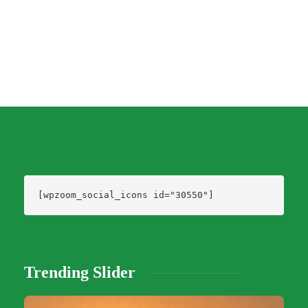
[wpzoom_social_icons id="30550"]
Trending Slider