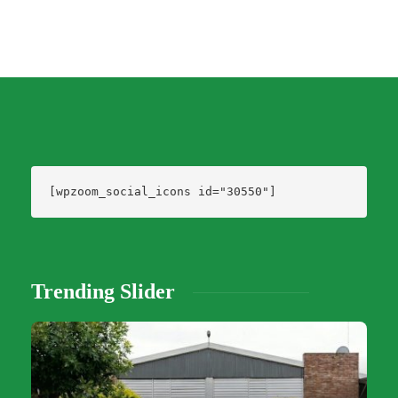
[wpzoom_social_icons id="30550"]
Trending Slider