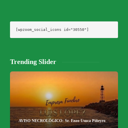
[wpzoom_social_icons id="30550"]
Trending Slider
AVISO NECROLÓGICO: Sr. Enzo Usuca Piñeyro