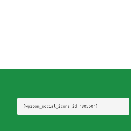
diferentes programas los sábados 14, 21 y 28...
Dario Izaguirre
,
6 años ago
0
2 min
read
[wpzoom_social_icons id="30550"]