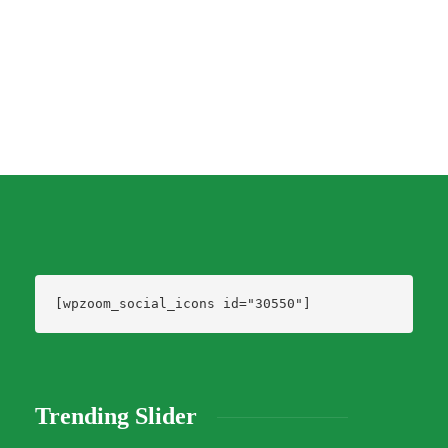
Dario Izaguirre
,
4 años ago
1 min
[wpzoom_social_icons id="30550"]
Trending Slider