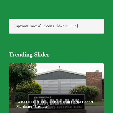
[wpzoom_social_icons id="30550"]
Trending Slider
AVISO NECROLÓGICO: Sr. Juan Carlos Gonnet
Martinato “Cachuso”