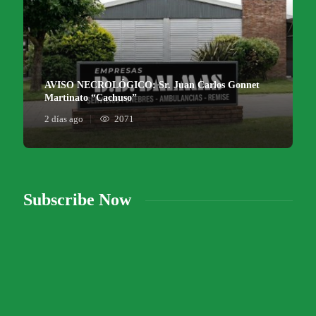
AVISO NECROLÓGICO: Sr. Juan Carlos Gonnet
Martinato “Cachuso”
2 días ago
2071
Subscribe Now