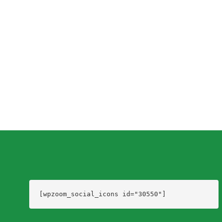
Cosmopolita, Calle Pedro Bounous, Ute 1 y Ute 2. Así lo
informó la oficina comercial de...
Dario Izaguirre
,
6 años ago
0
1 min
read
[wpzoom_social_icons id="30550"]