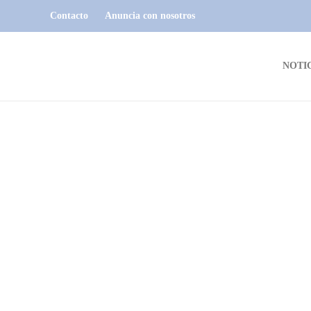
Contacto
Anuncia con nosotros
NOTI
NOTICIAS
Festival de Riendas a beneficio de
El Tornado
Dario Izaguirre
,
1 año ago
1 min
read