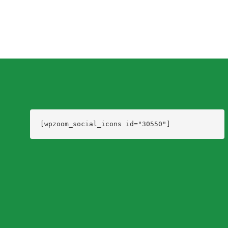
[wpzoom_social_icons id="30550"]