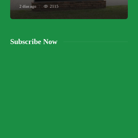
2 días ago
2115
Subscribe Now