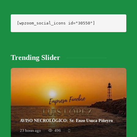
[wpzoom_social_icons id="30550"]
Trending Slider
AVISO NECROLÓGICO: Sr. Enzo Usuca Piñeyro
23 horas ago
496