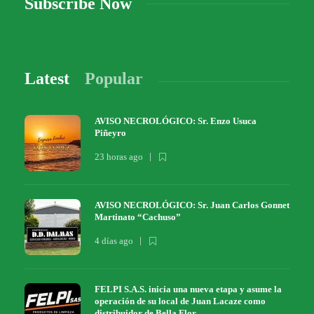
Subscribe Now
Latest
Popular
AVISO NECROLÓGICO: Sr. Enzo Usuca
Piñeyro
23 horas ago
AVISO NECROLÓGICO: Sr. Juan Carlos Gonnet
Martinato “Cachuso”
4 días ago
FELPI S.A.S. inicia una nueva etapa y asume la
operación de su local de Juan Lacaze como
distribuidor de Bella Flor