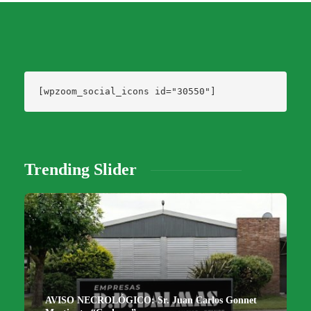
[wpzoom_social_icons id="30550"]
Trending Slider
AVISO NECROLÓGICO: Sr. Juan Carlos Gonnet