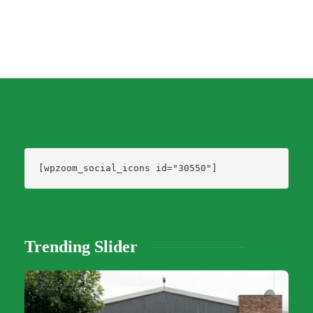
[wpzoom_social_icons id="30550"]
Trending Slider