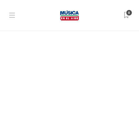
0
NOTICIAS
UTE anuncia corte de energía en
Juan Lacaze el 8 de febrero
Dario Izaguirre
,
3 años ago
1 min
NOTICIAS
UTE anuncia corte de energía en
Juan Lacaze el 14 de diciembre
Dario Izaguirre
,
3 años ago
1 min