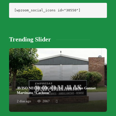
[wpzoom_social_icons id="30550"]
Trending Slider
AVISO NECROLÓGICO: Sr. Juan Carlos Gonnet
Martinato “Cachuso”
2 días ago
2067