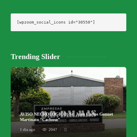
[wpzoom_social_icons id="30550"]
Trending Slider
AVISO NECROLÓGICO: Sr. Juan Carlos Gonnet
Martinato “Cachuso”
1 día ago
2047