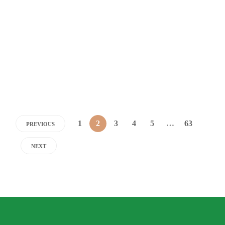
Sesiones de equinoterapia en el
Centro de Rehabilitación Ecuestre
“El Tornado”
Dario Izaguirre
,
1 año ago
1 min
1
2
3
4
5
…
63
PREVIOUS
NEXT