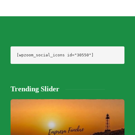
[wpzoom_social_icons id="30550"]
Trending Slider