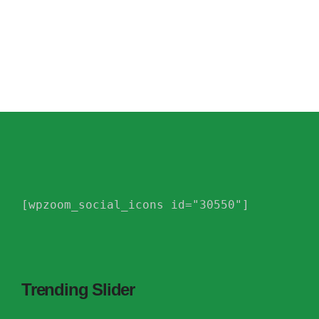
[wpzoom_social_icons id="30550"]
Trending Slider