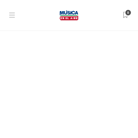
0
NOTICIAS
,
PORTADA
FELPI S.A.S. inicia una nueva
etapa y asume la operación de su
local de Juan Lacaze como
distribuidor de Bella Flor
Dario Izaguirre
,
3 días ago
2 min