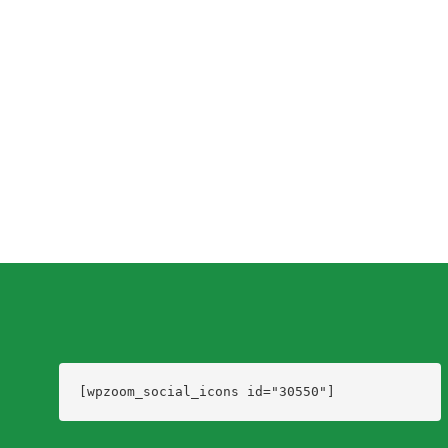
Alas Rojas. Lo recaudado es para afrontar gastos operativo
y de mantenimiento...
Dario Izaguirre
,
3 años ago
1 min
read
[wpzoom_social_icons id="30550"]