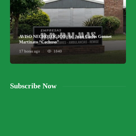
AVISO NECROLÓGICO: Sr. Juan Carlos Gonnet
Martinato “Cachuso”
17 horas ago
1840
Subscribe Now