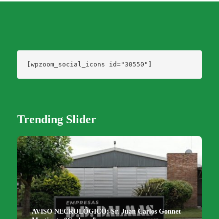
[wpzoom_social_icons id="30550"]
Trending Slider
AVISO NECROLÓGICO: Sr. Juan Carlos Gonnet