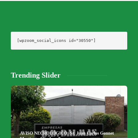
[wpzoom_social_icons id="30550"]
Trending Slider
AVISO NECROLÓGICO: Sr. Juan Carlos Gonnet