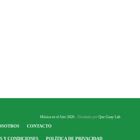
Dario Izaguirre
,
5 años ago
2 min
read
Música en el Aire 2026
- Diseñado por
Que Guay Lab
OSOTROS
CONTACTO
S Y CONDICIONES
POLÍTICA DE PRIVACIDAD