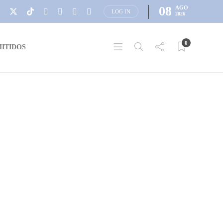
08
AGO
LOG IN
2026
0
ITIDOS
SORTEOS
Sorteo CARNICERÍA LAS
MANOS Jueves 20 de mayo
(PREGUNTA)
Este jueves 20 de mayo en MÚSICA EN EL AIRE, te
preguntamos: Qué le dirías a quienes se siguen preguntando
¿Dónde están sus familiares desaparecidos? Entre las