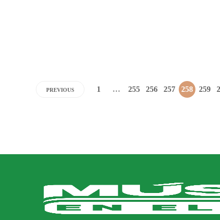
fechas patria. ¿Qué te...
Dario Izaguirre
,
5 años ago
1 min
read
1
…
255
256
257
258
259
PREVIOUS