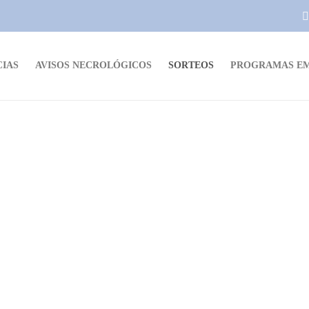
CIAS
AVISOS NECROLÓGICOS
SORTEOS
PROGRAMAS EM
SORTEOS
Sorteo ROTISERÍA ROMIFÉ
Viernes 21 de mayo
(PREGUNTA)
Este viernes 21 de mayo en MÚSICA EN EL AIRE, te
preguntamos: ¿Que objeto usas habitualmente desde hace
a
años, tal vez sin darte cuenta? Entre las respuestas