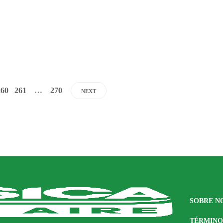
Dario Izaguirre
,
5 años ago
1 min
read
260
261
…
270
NEXT
SOBRE N
TÉRMINO