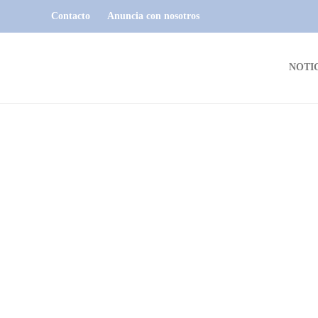
Contacto
Anuncia con nosotros
NOTI
SORTEOS
Sorteo LOS MUCHACHOS
viernes 21 de mayo
(PREGUNTA)
Este viernes 21 de mayo en MÚSICA EN EL AIRE, te
preguntamos: ¿Que objeto usas habitualmente desde hace
años, tal vez sin darte cuenta? Entre quienes respondieron l