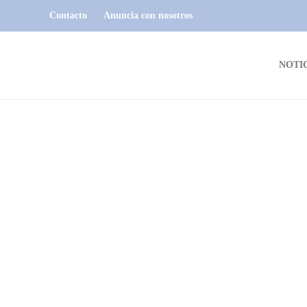
Contacto
Anuncia con nosotros
NOTI
SORTEOS
Sorteo SOJUPEN | 29 de octubre
2024
Dario Izaguirre
,
2 años ago
0
1 min
read