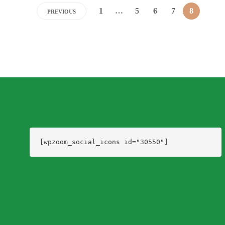
1
…
5
6
7
8
PREVIOUS
[wpzoom_social_icons id="30550"]