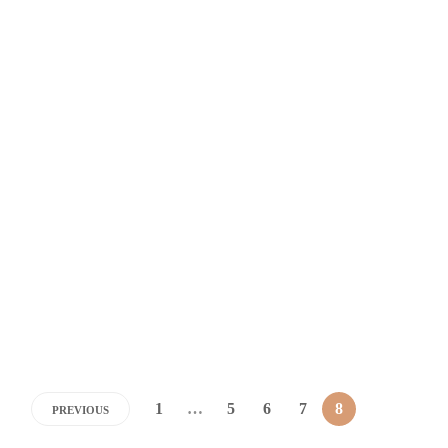
junio
Dario Izaguirre
,
2 años ago
1 min
AVISOS NECROLÓGICOS
AVISO NECROLÓGICO: Sr.
Daniel Salvador Gómez Díaz
Dario Izaguirre
,
2 años ago
1 min
1
…
5
6
7
8
PREVIOUS