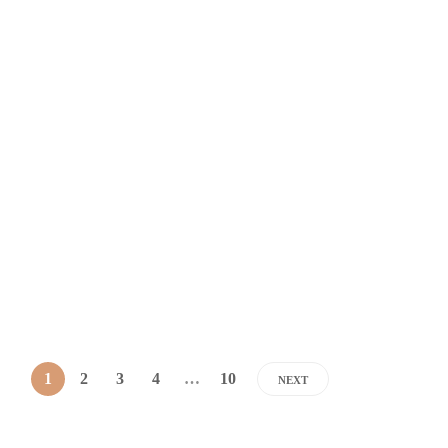
NOTICIAS
Enero con menos ocupación que el
año pasado en Colonia
Dario Izaguirre
,
3 años ago
2 min
1
2
3
4
…
10
NEXT