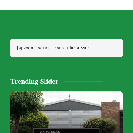
[wpzoom_social_icons id="30550"]
Trending Slider