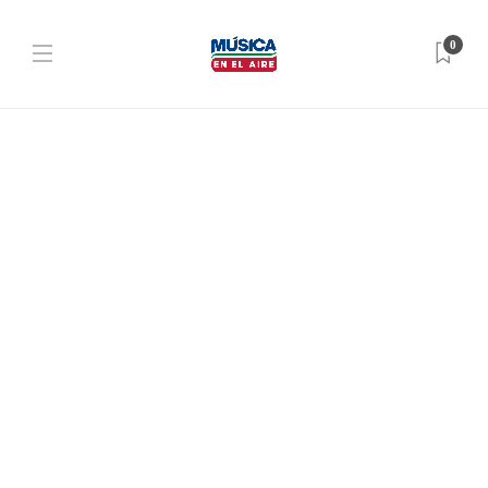
0
SORTEOS
Sorteo 1 entrada para EL
PARTIDO DE LAS ESTRELLAS |
2 de marzo
Dario Izaguirre
,
3 años ago
2 min