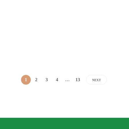
NOTICIAS
MÚSICA EN EL AIRE realizó el
último programa del año 2023
Dario Izaguirre
,
3 años ago
2 min
read
1
2
3
4
…
13
NEXT