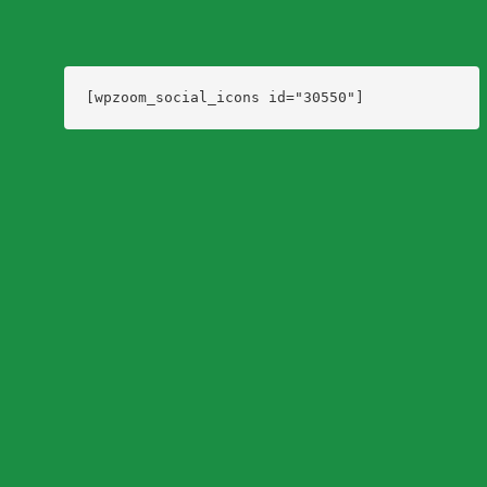
[wpzoom_social_icons id="30550"]