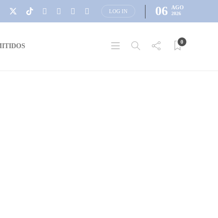
06
AGO
LOG IN
2026
0
ITIDOS
AVISOS NECROLÓGICOS
AVISO NECROLÓGICO: Sra.
María Delia González Rocha
Dario Izaguirre
,
3 años ago
1 min
read