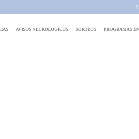
CIAS
AVISOS NECROLÓGICOS
SORTEOS
PROGRAMAS EM
AVISOS NECROLÓGICOS
AVISO NECROLÓGICO: Jóven
Francisco José Bressan Lago
Dario Izaguirre
,
3 años ago
1 min
read