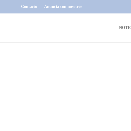
Contacto
Anuncia con nosotros
NOTI
AVISOS NECROLÓGICOS
AVISO NECROLÓGICO: Sr.
Juan Carlos Matthey Marti
Dario Izaguirre
,
3 años ago
1 min
read